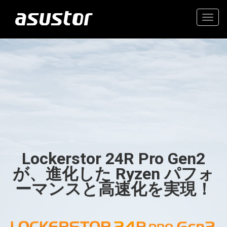
Togg
navig
“今年のベストテクノロ
高価値の2.5GbE NAS
ジー：PCMag編集部が
2025年のトップ製品を
家庭とオフィスのための信
選定“
頼できるストレージ
Lockerstor 24R Pro Gen2
- PCMag.com
が、進化した Ryzen パフォ
ーマンスと高速化を実現！