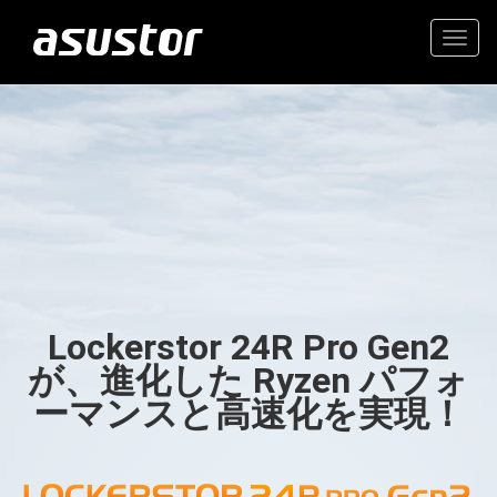
Togg
navig
“今年のベストテクノロ
高価値の2.5GbE NAS
ジー：PCMag編集部が
2025年のトップ製品を
家庭とオフィスのための信
選定“
頼できるストレージ
Lockerstor 24R Pro Gen2
- PCMag.com
が、進化した Ryzen パフォ
ーマンスと高速化を実現！