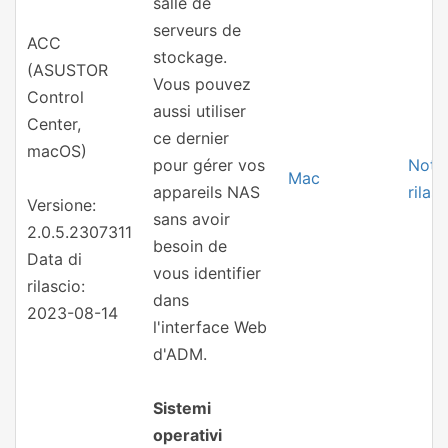
salle de
serveurs de
ACC
stockage.
(ASUSTOR
Vous pouvez
Control
aussi utiliser
Center,
ce dernier
macOS)
pour gérer vos
Note 
Mac
appareils NAS
rilas
Versione:
sans avoir
2.0.5.2307311
besoin de
Data di
vous identifier
rilascio:
dans
2023-08-14
l'interface Web
d'ADM.
Sistemi
operativi