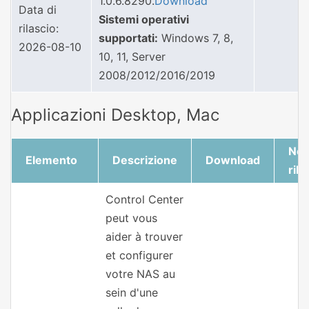
1.0.6.8290.
Download
Data di
Sistemi operativi
rilascio:
supportati:
Windows 7, 8,
2026-08-10
10, 11, Server
2008/2012/2016/2019
Applicazioni Desktop, Mac
Not
Elemento
Descrizione
Download
rila
Control Center
peut vous
aider à trouver
et configurer
votre NAS au
sein d'une