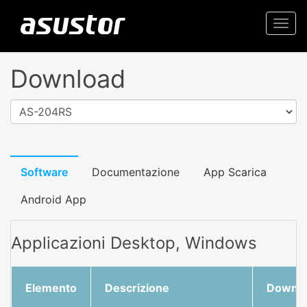
Togg
navi
Download
AS-204RS
Software
Documentazione
App Scarica
Android App
Applicazioni Desktop, Windows
Elemento
Descrizione
Downl