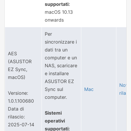
supportati:
macOS 10.13
onwards
Per
sincronizzare i
dati tra un
AES
computer e un
(ASUSTOR
NAS, scaricare
EZ Sync,
e installare
macOS)
ASUSTOR EZ
Note 
Sync sul
Mac
Versione:
rilas
computer.
1.0.1.100680
Data di
Sistemi
rilascio:
operativi
2025-07-14
supportati: