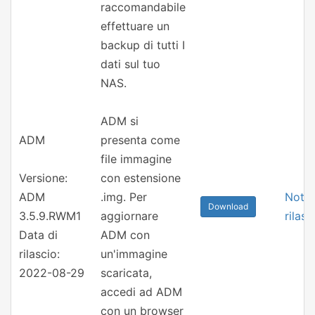
raccomandabile
effettuare un
backup di tutti I
dati sul tuo
NAS.
ADM si
ADM
presenta come
file immagine
Versione:
con estensione
ADM
.img. Per
Note 
Download
3.5.9.RWM1
aggiornare
rilasc
Data di
ADM con
rilascio:
un'immagine
2022-08-29
scaricata,
accedi ad ADM
con un browser