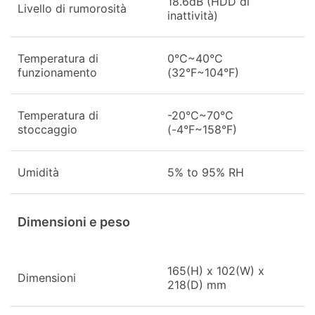
18.6dB (HDD di
Livello di rumorosità
inattività)
Temperatura di
0°C~40°C
funzionamento
(32°F~104°F)
Temperatura di
-20°C~70°C
stoccaggio
(-4°F~158°F)
Umidità
5% to 95% RH
Dimensioni e peso
165(H) x 102(W) x
Dimensioni
218(D) mm