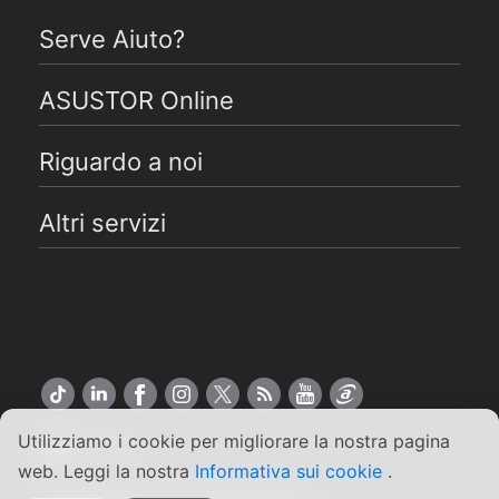
Serve Aiuto?
ASUSTOR Online
Riguardo a noi
Altri servizi
Utilizziamo i cookie per migliorare la nostra pagina
Italiano
web. Leggi la nostra
Informativa sui cookie
.
Copyright ©2026 ASUSTOR Inc.