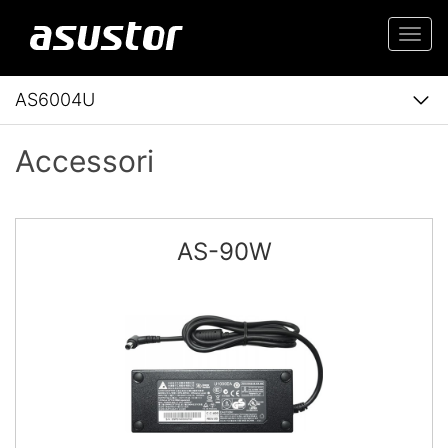
Togg
navi
AS6004U
Accessori
AS-90W