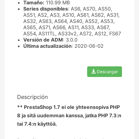
Tamaño:
110.99 MB
Series disponibles
: AS6, AS70, AS50,
AS51, AS2, AS3, AS10, AS61, AS62, AS31,
AS32, AS63, AS64, AS40, AS52, AS53,
AS65, AS71, AS66, AS11, AS33, AS67,
AS54, AS11TL, AS33v2, AS72, AS12, FS67
Versión de ADM
: 3.0.0
Última actualización
: 2020-06-02
Descargar
Descripción
** PrestaShop 1.7 ei ole yhteensopiva PHP
8 ja sitä uudemman kanssa, jatka PHP 7.3:n
tai 7.4:n käyttöä.