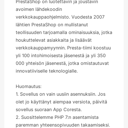
PrestaShop on luotettavin ja joustavin
avoimen lähdekoodin
verkkokauppaohjelmisto. Vuodesta 2007
lähtien PrestaShop on mullistanut
teollisuuden tarjoamalla ominaisuuksia, jotka
houkuttelevat asiakkaita ja lisäävät
verkkokauppamyynnin. Presta-tiimi koostuu
yli 100 intohimoisesta jäsenestä ja yli 350
000 yhteisön jäsenestä, jotka omistautuvat
innovatiiviselle teknologialle.
Huomautus:
1. Sovellus on vain uusiin asennuksiin. Jos
olet jo käyttänyt aiempaa versiota, päivitä
sovellus suoraan App Coresta.
2. Suosittelemme PHP 7:n asentamista
paremman yhteensopivuuden takaamiseksi.