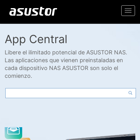
Togg
navi
App Central
Libere el ilimitado potencial de ASUSTOR NAS.
Las aplicaciones que vienen preinstaladas en
cada dispositivo NAS ASUSTOR son solo el
comienzo.