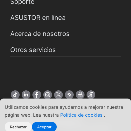
Soporte
ASUSTOR en línea
Acerca de nosotros
Otros servicios
Utilizamos cookies para ayudarnos a mejorar nuestra
Español
página web. Lea nuestra
Política de cookies
.
Copyright ©2026 ASUSTOR Inc.
Rechazar
Aceptar
Condiciones de uso
|
Política de privacidad