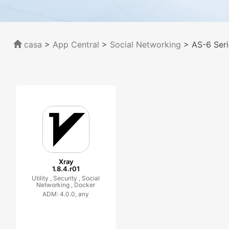
casa
>
App Central
>
Social Networking
> AS-6 Seri
Xray
1.8.4.r01
Utility ,
Security ,
Social
Networking ,
Docker
ADM: 4.0.0, any