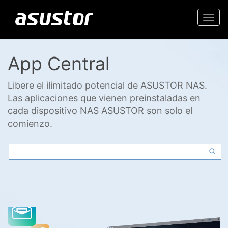
Togg
navi
App Central
Libere el ilimitado potencial de ASUSTOR NAS.
Las aplicaciones que vienen preinstaladas en
cada dispositivo NAS ASUSTOR son solo el
comienzo.