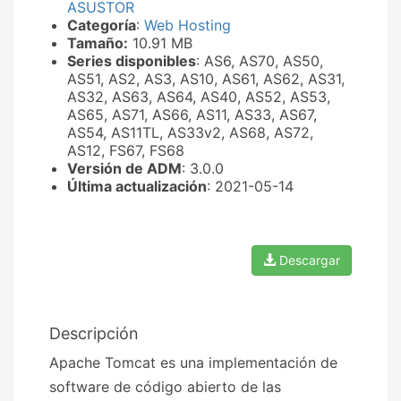
ASUSTOR
Categoría
:
Web Hosting
Tamaño:
10.91 MB
Series disponibles
: AS6, AS70, AS50,
AS51, AS2, AS3, AS10, AS61, AS62, AS31,
AS32, AS63, AS64, AS40, AS52, AS53,
AS65, AS71, AS66, AS11, AS33, AS67,
AS54, AS11TL, AS33v2, AS68, AS72,
AS12, FS67, FS68
Versión de ADM
: 3.0.0
Última actualización
: 2021-05-14
Descargar
Descripción
Apache Tomcat es una implementación de
software de código abierto de las