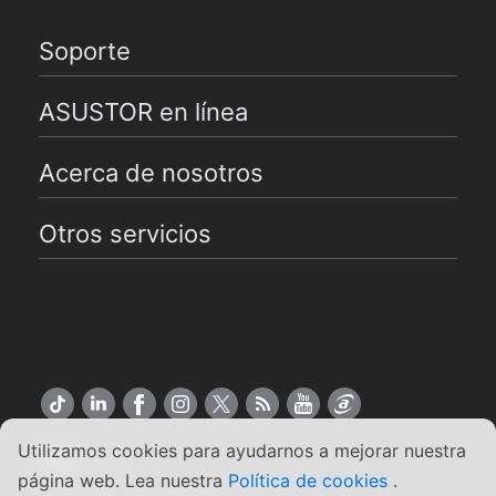
Soporte
ASUSTOR en línea
Acerca de nosotros
Otros servicios
Utilizamos cookies para ayudarnos a mejorar nuestra
Español
página web. Lea nuestra
Política de cookies
.