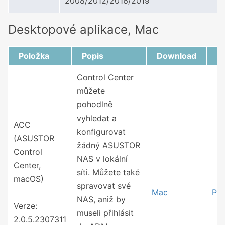
2008/2012/2016/2019
Desktopové aplikace, Mac
Položka
Popis
Download
P
Control Center
můžete
pohodlně
vyhledat a
ACC
konfigurovat
(ASUSTOR
žádný ASUSTOR
Control
NAS v lokální
Center,
síti. Můžete také
macOS)
spravovat své
Mac
Po
NAS, aniž by
Verze:
museli přihlásit
2.0.5.2307311