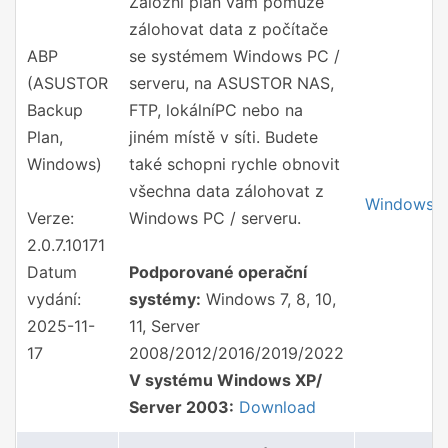
Záložní plán vám pomůže
zálohovat data z počítače
ABP
se systémem Windows PC /
(ASUSTOR
serveru, na ASUSTOR NAS,
Backup
FTP, lokálníPC nebo na
Plan,
jiném místě v síti. Budete
Windows)
také schopni rychle obnovit
všechna data zálohovat z
Windows
Verze:
Windows PC / serveru.
2.0.7.10171
Datum
Podporované operační
vydání:
systémy:
Windows 7, 8, 10,
2025-11-
11, Server
17
2008/2012/2016/2019/2022
V systému Windows XP/
Server 2003:
Download