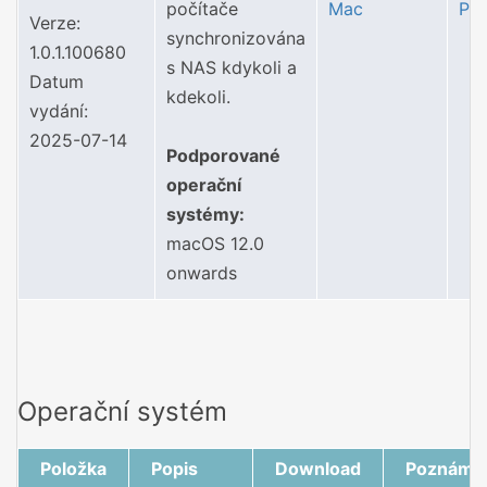
počítače
Mac
Po
Verze:
synchronizována
1.0.1.100680
s NAS kdykoli a
Datum
kdekoli.
vydání:
2025-07-14
Podporované
operační
systémy:
macOS 12.0
onwards
Operační systém
Položka
Popis
Download
Poznámk