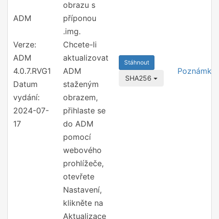
obrazu s
ADM
příponou
.img.
Verze:
Chcete-li
ADM
aktualizovat
Stáhnout
4.0.7.RVG1
ADM
Poznámky
SHA256
Datum
staženým
vydání:
obrazem,
2024-07-
přihlaste se
17
do ADM
pomocí
webového
prohlížeče,
otevřete
Nastavení,
klikněte na
Aktualizace