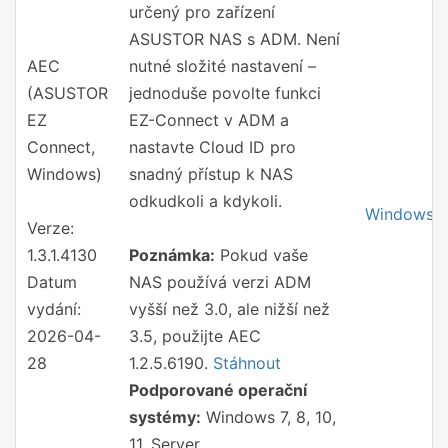
určený pro zařízení
ASUSTOR NAS s ADM. Není
AEC
nutné složité nastavení –
(ASUSTOR
jednoduše povolte funkci
EZ
EZ-Connect v ADM a
Connect,
nastavte Cloud ID pro
Windows)
snadný přístup k NAS
odkudkoli a kdykoli.
Windows
Verze:
1.3.1.4130
Poznámka:
Pokud vaše
Datum
NAS používá verzi ADM
vydání:
vyšší než 3.0, ale nižší než
2026-04-
3.5, použijte AEC
28
1.2.5.6190.
Stáhnout
Podporované operační
systémy:
Windows 7, 8, 10,
11, Server