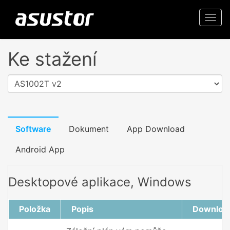
Togg
navi
Ke stažení
AS1002T v2
Software
Dokument
App Download
Android App
Desktopové aplikace, Windows
Položka
Popis
Downloa