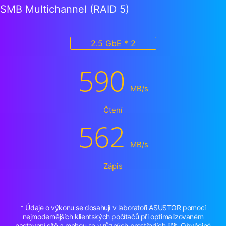
SMB Multichannel (RAID 5)
2.5 GbE * 2
590
MB/s
Čtení
562
MB/s
Zápis
* Údaje o výkonu se dosahují v laboratoři ASUSTOR pomocí
nejmodernějších klientských počítačů při optimalizovaném
nastavení sítě a mohou se v různých prostředích lišit. Obyčejné