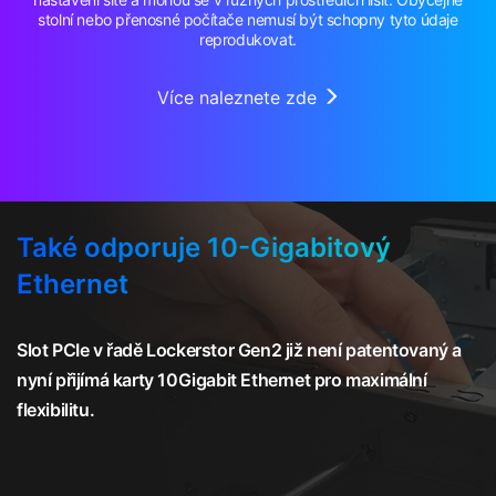
stolní nebo přenosné počítače nemusí být schopny tyto údaje
reprodukovat.
Více naleznete zde
Také odporuje 10-Gigabitový
Ethernet
Slot PCIe v řadě Lockerstor Gen2 již není patentovaný a
nyní přijímá karty 10Gigabit Ethernet pro maximální
flexibilitu.