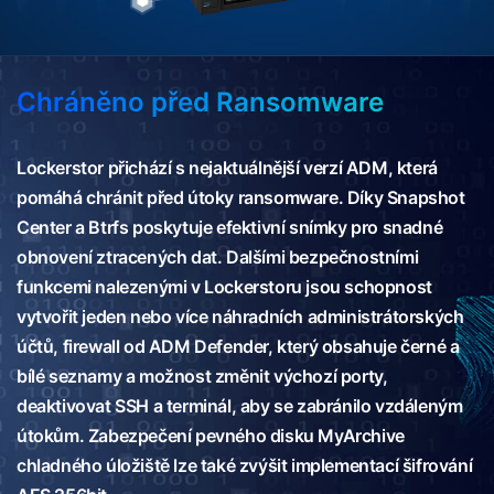
Chráněno před Ransomware
Lockerstor přichází s nejaktuálnější verzí ADM, která
pomáhá chránit před útoky ransomware. Díky Snapshot
Center a Btrfs poskytuje efektivní snímky pro snadné
obnovení ztracených dat. Dalšími bezpečnostními
funkcemi nalezenými v Lockerstoru jsou schopnost
vytvořit jeden nebo více náhradních administrátorských
účtů, firewall od ADM Defender, který obsahuje černé a
bílé seznamy a možnost změnit výchozí porty,
deaktivovat SSH a terminál, aby se zabránilo vzdáleným
útokům. Zabezpečení pevného disku MyArchive
chladného úložiště lze také zvýšit implementací šifrování