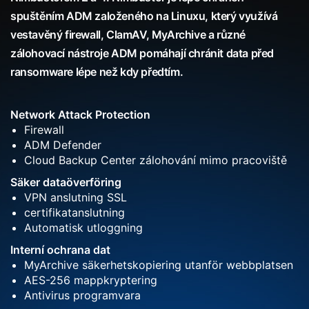
spuštěním ADM založeného na Linuxu, který využívá
vestavěný firewall, ClamAV, MyArchive a různé
zálohovací nástroje ADM pomáhají chránit data před
ransomware lépe než kdy předtím.
Network Attack Protection
Firewall
ADM Defender
Cloud Backup Center zálohování mimo pracoviště
Säker dataöverföring
VPN anslutning SSL
certifikatanslutning
Automatisk utloggning
Interní ochrana dat
MyArchive säkerhetskopiering utanför webbplatsen
AES-256 mappkryptering
Antivirus programvara