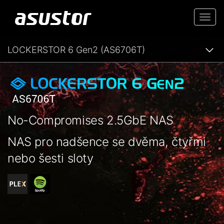
Togg
navi
LOCKERSTOR 6 Gen2 (AS6706T)
No-Compromises 2.5GbE NAS
NAS pro nadšence se dvěma, čtyřmi
nebo šesti sloty