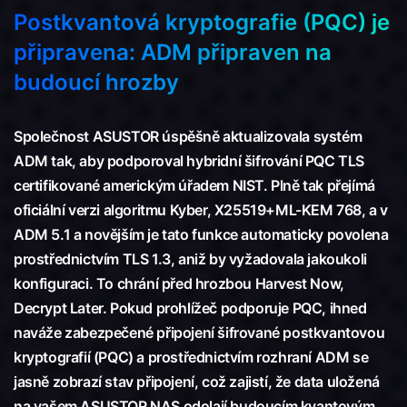
Postkvantová kryptografie (PQC) je
připravena: ADM připraven na
budoucí hrozby
Společnost ASUSTOR úspěšně aktualizovala systém
ADM tak, aby podporoval hybridní šifrování PQC TLS
certifikované americkým úřadem NIST. Plně tak přejímá
oficiální verzi algoritmu Kyber, X25519+ML-KEM 768, a v
ADM 5.1 a novějším je tato funkce automaticky povolena
prostřednictvím TLS 1.3, aniž by vyžadovala jakoukoli
konfiguraci. To chrání před hrozbou Harvest Now,
Decrypt Later. Pokud prohlížeč podporuje PQC, ihned
naváže zabezpečené připojení šifrované postkvantovou
kryptografií (PQC) a prostřednictvím rozhraní ADM se
jasně zobrazí stav připojení, což zajistí, že data uložená
na vašem ASUSTOR NAS odolají budoucím kvantovým