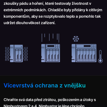
zkoušky pádu a hoření, které testovaly životnost v
extrémních podmínkách. Chladiče byly přidány k citlivým
komponentům, aby se rozptylovalo teplo a pomohlo tak
udržet dlouhověkost zařízení.
Vícevrstvá ochrana z vnějšku
Chraňte svá data před ztrátou, poškozením a útoky s
Nimbustorem 2 a 4. Nimbustor je lépe chráněn