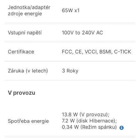
Jednotka/adaptér
65W x1
zdroje energie
Vstupní napětí
100V to 240V AC
Certifikace
FCC, CE, VCCI, BSMI, C-TICK
Záruka (v letech)
3 Roky
V provozu
13.8 W (V provozu);
7.2 W (disk Hibernace);
Spotřeba energie
0.34 W (Režim spánku)