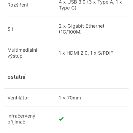
4 x USB 3.0 (3 x Type A, 1 x
Rozšíření
Type C)
2 x Gigabit Ethernet
Síť
(1G/100M)
Multimediální
1 x HDMI 2.0, 1 x S/PDIF
výstup
ostatní
Ventilátor
1 x 70mm
Infračervený
přijímač