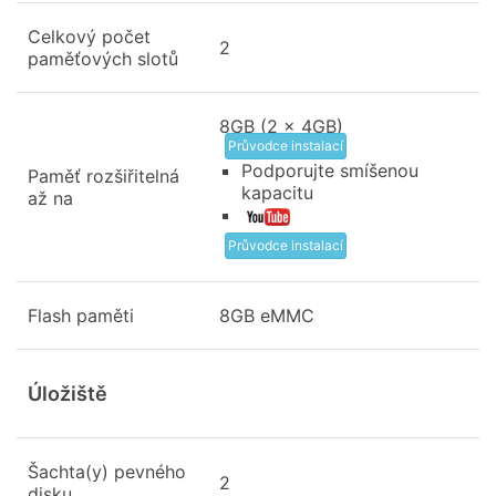
Celkový počet
2
paměťových slotů
8GB (2 x 4GB)
Průvodce instalací
Podporujte smíšenou
Paměť rozšiřitelná
kapacitu
až na
Průvodce instalací
Flash paměti
8GB eMMC
Úložiště
Šachta(y) pevného
2
disku