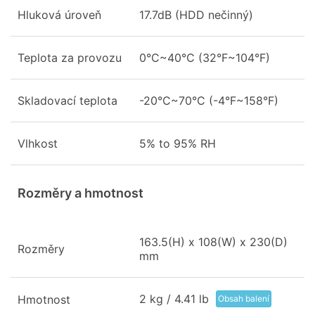
Hluková úroveň
17.7dB (HDD nečinný)
Teplota za provozu
0°C~40°C (32°F~104°F)
Skladovací teplota
-20°C~70°C (-4°F~158°F)
Vlhkost
5% to 95% RH
Rozměry a hmotnost
163.5(H) x 108(W) x 230(D)
Rozměry
mm
2 kg / 4.41 lb
Hmotnost
Obsah balení