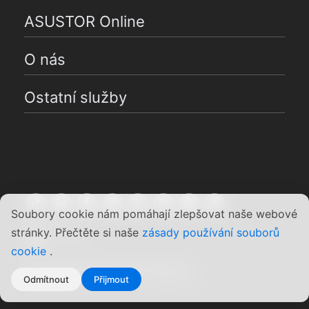
ASUSTOR Online
O nás
Ostatní služby
Soubory cookie nám pomáhají zlepšovat naše webové
stránky. Přečtěte si naše
zásady používání souborů
Čeština
cookie
.
Copyright ©2026 ASUSTOR Inc.
Odmítnout
Přijmout
Podmínky používání
|
Soukromí