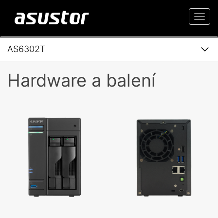
Togg
navi
AS6302T
Hardware a balení