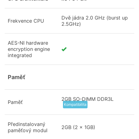
Dvě jádra 2.0 GHz (burst up
Frekvence CPU
2.5GHz)
AES-NI hardware
encryption engine
integrated
Paměť
2GB SO-DIMM DDR3L
Paměť
Kompatibilita
Předinstalovaný
2GB (2 x 1GB)
paměťový modul