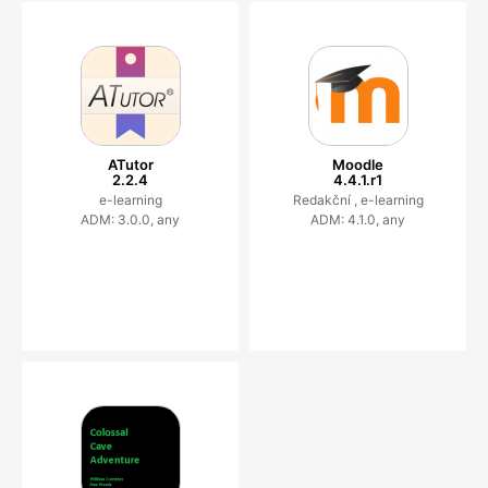
ATutor
Moodle
2.2.4
4.4.1.r1
e-learning
Redakční ,
e-learning
ADM: 3.0.0, any
ADM: 4.1.0, any