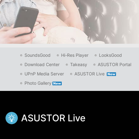
SoundsGood
Hi-Res Player
LooksGood
Download Center
Takeasy
ASUSTOR Portal
UPnP Media Server
ASUSTOR Live
Photo Gallery
ASUSTOR Live