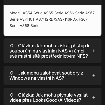
Model: AS54 Série AS65 Série AS66 Série AS67
Série AS7110T AS7112RDX/AS7116RDX FS67
Série AS68 Série
Ｑ：Otázka: Jak mohu získat přístup k
souborům na vlastním NAS v rámci
své místní sítě prostřednictvím NFS?
Ｑ：Jak mohu zálohovat soubory z
Windows na vlastní NAS?
Ｑ：Otázka: Jak mohu plynule vysílat
videa přes LooksGood/AiVideos?