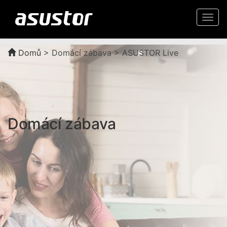
Togg
navi
Domů
>
Domácí zábava > ASUSTOR Live
Domácí zábava