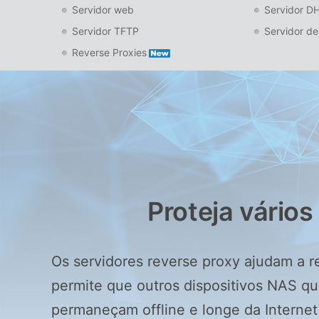
Servidor web
Servidor D
Servidor TFTP
Servidor de
Reverse Proxies
Proteja vário
Os servidores reverse proxy ajudam a r
permite que outros dispositivos NAS q
permaneçam offline e longe da Interne