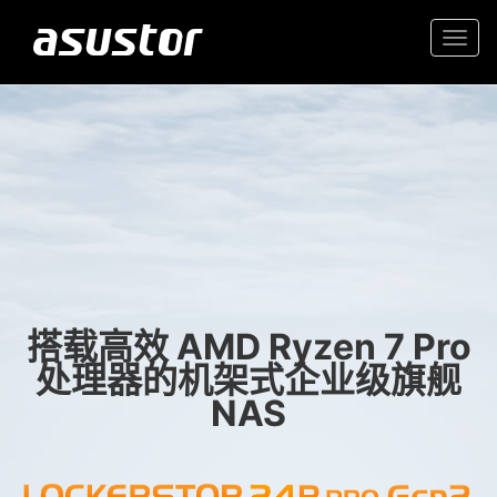
Togg
navi
“2025年最佳科技产品和
入门首选高价值 2.5GbE NAS
服务”
家庭和办公室的可靠存储
- PCMag.com
搭载高效 AMD Ryzen 7 Pro
处理器的机架式企业级旗舰
NAS