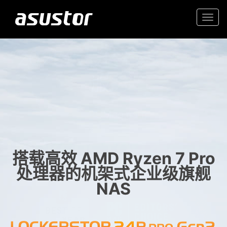
Togg
navi
“2025年最佳科技产品和
入门首选高价值 2.5GbE NAS
服务”
家庭和办公室的可靠存储
- PCMag.com
搭载高效 AMD Ryzen 7 Pro
处理器的机架式企业级旗舰
NAS