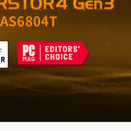
çin Güvenilir Depolama
şı Savunma