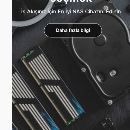
İş Akışınız İçin En İyi NAS Cihazını Edinin
Daha fazla bilgi