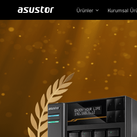
Ürünler
Kurumsal Ür
Loc
Güc