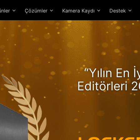
ünler
Çözümler
Kamera Kaydı
Destek
kerstor 24R Pro Gen2, R
“Yılın En 
üyle Artan Performans ve 
Editörleri 2
Yüksek Perf