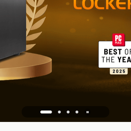
Ev ve Ofis İ
PQC Ready
 Kuantum Saldırılarına Kar