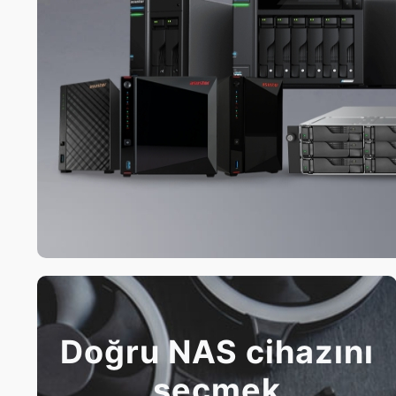
Doğru NAS cihazını
seçmek