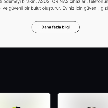
ti ödemeyi bırakın. ASUSTOR NAS cihazları, telefonunu
güvenli bir bulut oluşturur. Eviniz için güvenli, gizli v
Daha fazla bilgi