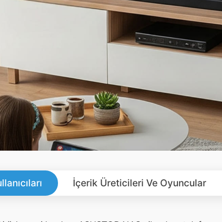
llanıcıları
İçerik Üreticileri Ve Oyuncular