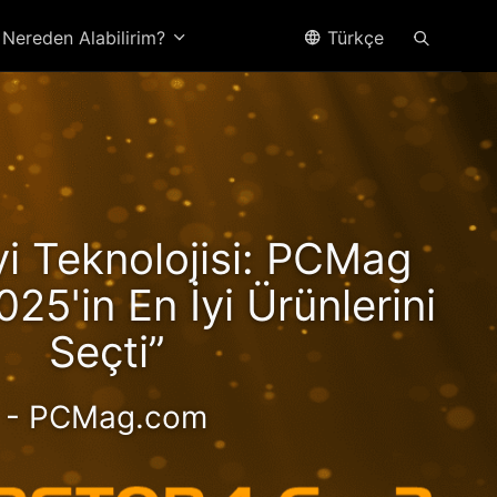
Nereden Alabilirim?
Türkçe
yzen
İyi Teknolojisi: PCMag
Hız!
025'in En İyi Ürünlerini
Seçti”
- PCMag.com
ormanslı 2,5 GbE NAS