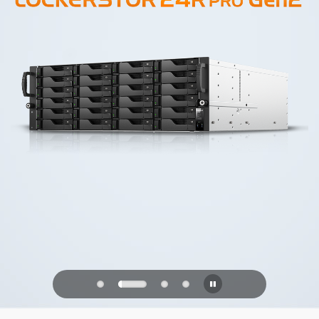
PQC Ready
Geleceğin Kuantum Saldırılarına Karşı
Savunma