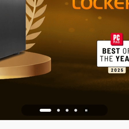
Ev ve Ofis İ
PQC Ready
 Kuantum Saldırılarına Kar