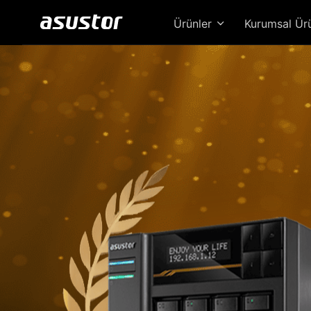
Ürünler
Kurumsal Ür
Loc
Güc