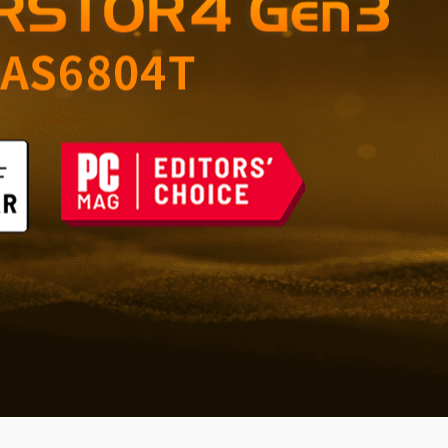
çin Güvenilir Depolama
şı Savunma