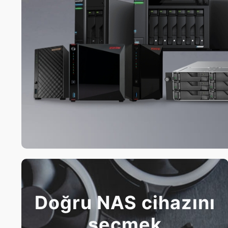
Doğru NAS cihazını
seçmek