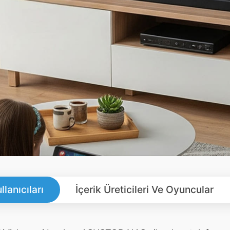
llanıcıları
İçerik Üreticileri Ve Oyuncular