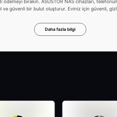
ti ödemeyi bırakın. ASUSTOR NAS cihazları, telefonunu
güvenli bir bulut oluşturur. Eviniz için güvenli, gizli v
Daha fazla bilgi