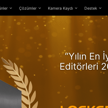
ünler
Çözümler
Kamera Kaydı
Destek
kerstor 24R Pro Gen2, R
“Yılın En 
üyle Artan Performans ve 
Editörleri 2
Yüksek Perf