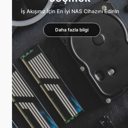
İş Akışınız İçin En İyi NAS Cihazını Edinin
Daha fazla bilgi