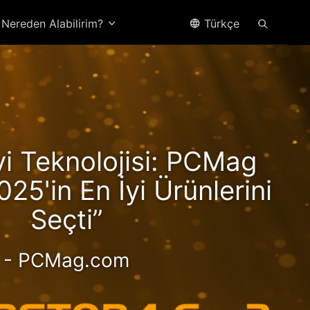
Nereden Alabilirim?
Türkçe
yzen
İyi Teknolojisi: PCMag
Hız!
025'in En İyi Ürünlerini
Seçti”
- PCMag.com
ormanslı 2,5 GbE NAS