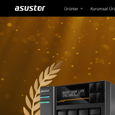
Ürünler
Kurumsal Ür
Loc
Güc