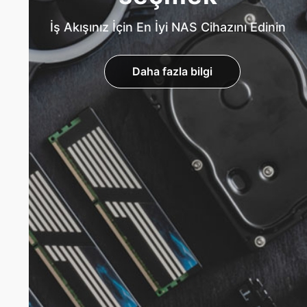
İş Akışınız İçin En İyi NAS Cihazını Edinin
Daha fazla bilgi