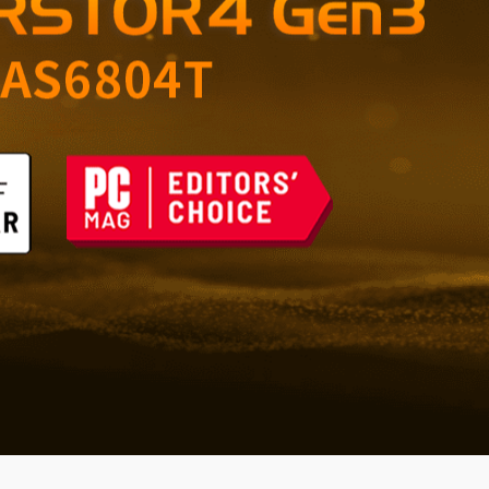
çin Güvenilir Depolama
şı Savunma