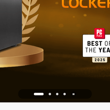
Ev ve Ofis İ
PQC Ready
 Kuantum Saldırılarına Kar