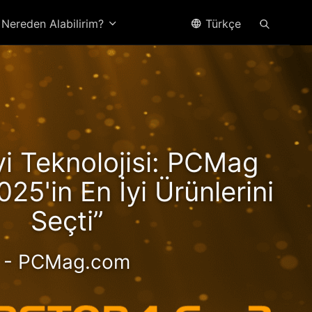
Nereden Alabilirim?
Türkçe
yzen
İyi Teknolojisi: PCMag
Hız!
025'in En İyi Ürünlerini
Seçti”
- PCMag.com
ormanslı 2,5 GbE NAS