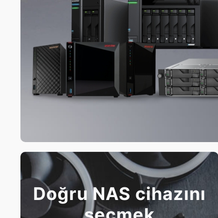
Doğru NAS cihazını
seçmek