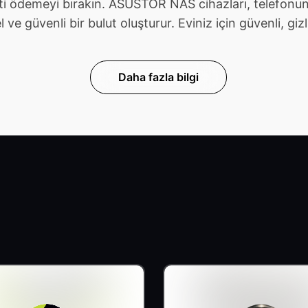
ti ödemeyi bırakın. ASUSTOR NAS cihazları, telefonunu
güvenli bir bulut oluşturur. Eviniz için güvenli, gizli v
Daha fazla bilgi