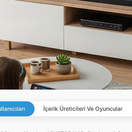
llanıcıları
İçerik Üreticileri Ve Oyuncular