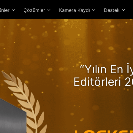
ünler
Çözümler
Kamera Kaydı
Destek
kerstor 24R Pro Gen2, R
“Yılın En 
üyle Artan Performans ve 
Editörleri 2
Yüksek Perf