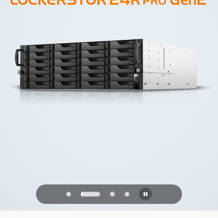
PQC Ready
Geleceğin Kuantum Saldırılarına Karşı
Savunma