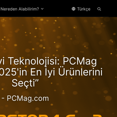
Nereden Alabilirim?
Türkçe
yzen
İyi Teknolojisi: PCMag
Hız!
025'in En İyi Ürünlerini
Seçti”
- PCMag.com
ormanslı 2,5 GbE NAS