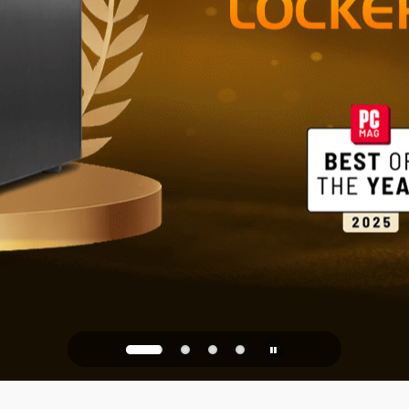
Ev ve Ofis İ
PQC Ready
 Kuantum Saldırılarına Kar