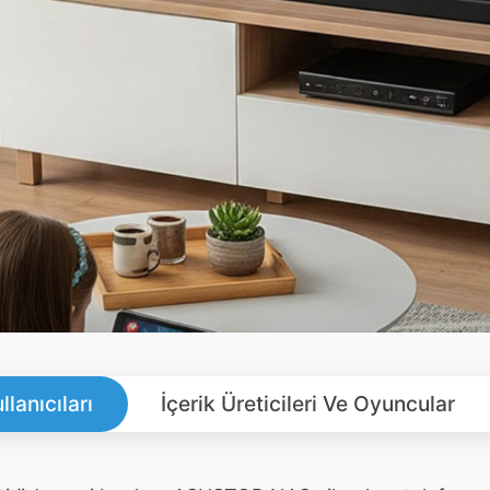
llanıcıları
İçerik Üreticileri Ve Oyuncular