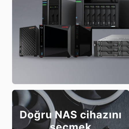
Doğru NAS cihazını
seçmek