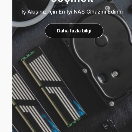
İş Akışınız İçin En İyi NAS Cihazını Edinin
Daha fazla bilgi