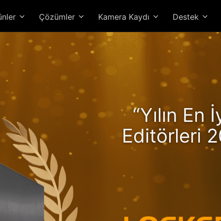
ünler
Çözümler
Kamera Kaydı
Destek
kerstor 24R Pro Gen2, R
“Yılın En 
üyle Artan Performans ve 
Editörleri 2
Yüksek Perf