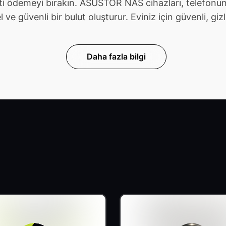
ti ödemeyi bırakın. ASUSTOR NAS cihazları, telefonunu
güvenli bir bulut oluşturur. Eviniz için güvenli, gizli v
Daha fazla bilgi