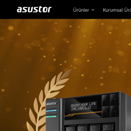
Ürünler
Kurumsal Ür
Loc
Güc