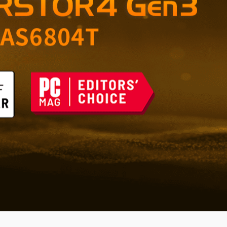
çin Güvenilir Depolama
şı Savunma