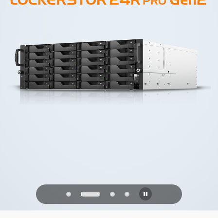
PQC Ready
Geleceğin Kuantum Saldırılarına Karşı
Savunma