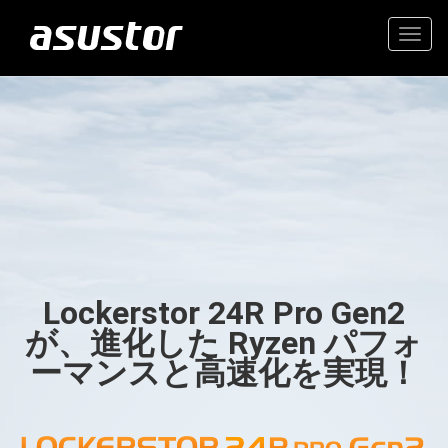
Togg
navig
“今年のベストテクノロ
高価値の2.5GbE NAS
ジー：PCMag編集部が
2025年のトップ製品を
家庭とオフィスのための信
選定“
頼できるストレージ
Lockerstor 24R Pro Gen2
- PCMag.com
が、進化した Ryzen パフォ
ーマンスと高速化を実現！