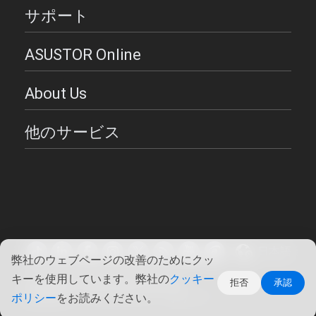
サポート
ASUSTOR Online
About Us
他のサービス
日本語
弊社のウェブページの改善のためにクッ
キーを使用しています。弊社の
クッキー
Copyright ©2026 ASUSTOR Inc.
拒否
承認
使用条件
|
プライバシー・ポリシー
ポリシー
をお読みください。