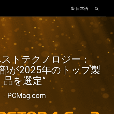
日本語
、進化し
ベストテクノロジー：
速化を
集部が2025年のトップ製
品を選定“
- PCMag.com
bE NAS