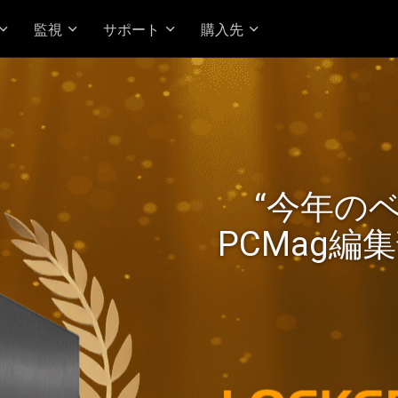
監視
サポート
購入先
kerstor 24R Pro Gen2 が
“今年の
Ryzen パフォーマンスと高
PCMag編
実現！
高価値の2.5G