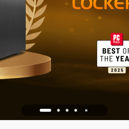
家庭とオフ
ストレージ
PQC Ready
未来の量子攻撃に備える