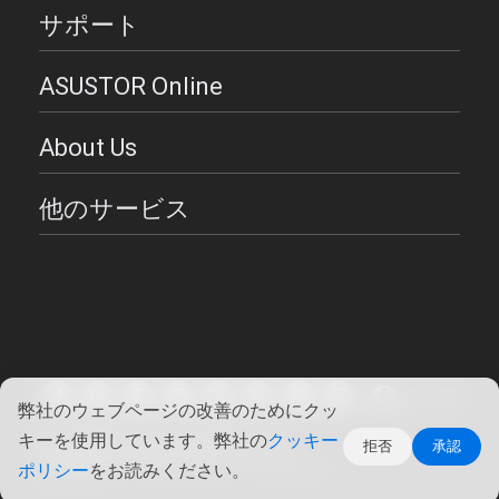
サポート
ASUSTOR Online
About Us
他のサービス
日本語
弊社のウェブページの改善のためにクッ
キーを使用しています。弊社の
クッキー
Copyright ©2026 ASUSTOR Inc.
拒否
承認
使用条件
|
プライバシー・ポリシー
ポリシー
をお読みください。