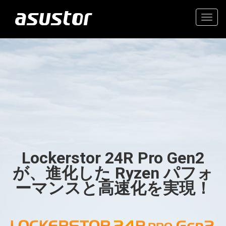
Togg
navig
“今年のベストテクノロ
高価値の2.5GbE NAS
ジー：PCMag編集部が
2025年のトップ製品を
家庭とオフィスのための信
選定“
頼できるストレージ
Lockerstor 24R Pro Gen2
- PCMag.com
が、進化した Ryzen パフォ
ーマンスと高速化を実現！