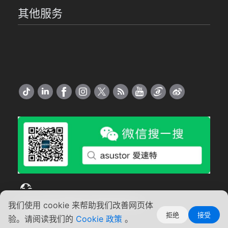
其他服务
简
Copyright ©2026 ASUSTOR Inc.
我们使用 cookie 来帮助我们改善网页体
体
拒绝
接受
使用条款
中
|
隐私声明
验。请阅读我们的
Cookie 政策
。
文