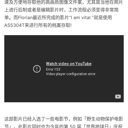
速及方便地存取他的高画质图像文件案，尤其是当他在照片
上进行后制或者是编辑影片时，工作流程必须变得非常简
单。而Florian最近所完成的影片“I am vital ”就是使用
AS5304T来进行所有的档案存取!
这部影片已经入选了一些电影节，例如「野生动物保护电影
节」，此影片同时也为今年的第 50 届「世界地球日」庆祝