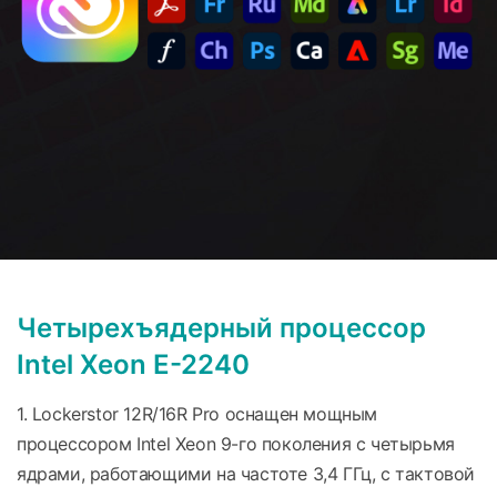
Четырехъядерный процессор
Intel Xeon E-2240
1. Lockerstor 12R/16R Pro оснащен мощным
процессором Intel Xeon 9-го поколения с четырьмя
ядрами, работающими на частоте 3,4 ГГц, с тактовой