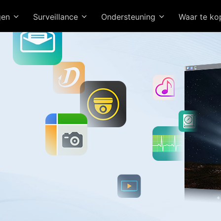
gen
Surveillance
Ondersteuning
Waar te k