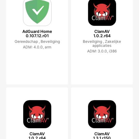
AdGuard Home
ClamAV
0.107.12.r01
1.0.2.r64
Gereedschap ,
Beveiliging
Beveiliging ,
Zakelijke
applicaties
ADM: 4.0.0, arm
ADM: 3.0.0, i386
ClamAV
ClamAV
1.0.2.r64
1.3.1.r150