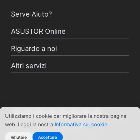
Serve Aiuto?
ASUSTOR Online
Riguardo a noi
Altri servizi
Utilizziamo i cookie per migliorare la nostra pagina
Italiano
web. Leggi la nostra
Informativa sui cookie
.
Copyright ©2026 ASUSTOR Inc.
Termini e condizioni
|
Privacy Policy
Rifiutare
Accettare