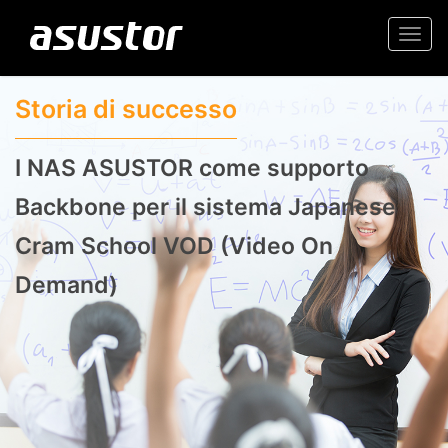
Togg
navi
Storia di successo
I NAS ASUSTOR come supporto
Backbone per il sistema Japanese
Cram School VOD (Video On
Demand)