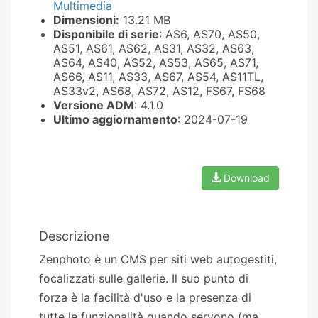
Multimedia
Dimensioni:
13.21 MB
Disponibile di serie
: AS6, AS70, AS50,
AS51, AS61, AS62, AS31, AS32, AS63,
AS64, AS40, AS52, AS53, AS65, AS71,
AS66, AS11, AS33, AS67, AS54, AS11TL,
AS33v2, AS68, AS72, AS12, FS67, FS68
Versione ADM
: 4.1.0
Ultimo aggiornamento
: 2024-07-19
Download
Descrizione
Zenphoto è un CMS per siti web autogestiti,
focalizzati sulle gallerie. Il suo punto di
forza è la facilità d'uso e la presenza di
tutte le funzionalità quando servono (ma