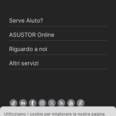
Serve Aiuto?
ASUSTOR Online
Riguardo a noi
Altri servizi
Utilizziamo i cookie per migliorare la nostra pagina
Italiano