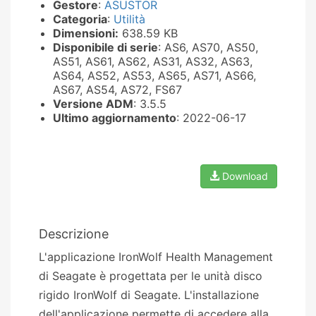
Gestore
:
ASUSTOR
Categoria
:
Utilità
Dimensioni:
638.59 KB
Disponibile di serie
: AS6, AS70, AS50,
AS51, AS61, AS62, AS31, AS32, AS63,
AS64, AS52, AS53, AS65, AS71, AS66,
AS67, AS54, AS72, FS67
Versione ADM
: 3.5.5
Ultimo aggiornamento
: 2022-06-17
Download
Descrizione
L'applicazione IronWolf Health Management
di Seagate è progettata per le unità disco
rigido IronWolf di Seagate. L'installazione
dell'applicazione permette di accedere alla