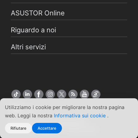
ASUSTOR Online
Riguardo a noi
Altri servizi
Utilizziamo i cookie per migliorare la nostra pagina
Italiano
web. Leggi la nostra
Informativa sui cookie
.
Copyright ©2026 ASUSTOR Inc.
Rifiutare
Accettare
Termini e condizioni
|
Privacy Policy