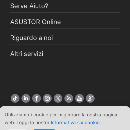
Serve Aiuto?
ASUSTOR Online
Riguardo a noi
Altri servizi
Italiano
Utilizziamo i cookie per migliorare la nostra pagina
web. Leggi la nostra
Informativa sui cookie
.
Copyright ©2026 ASUSTOR Inc.