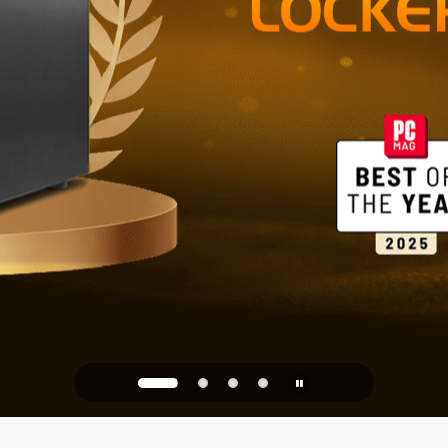
NAS 2.5GbE 
Archiviazion
ufficio
PQC Ready
 dagli attacchi quantistici