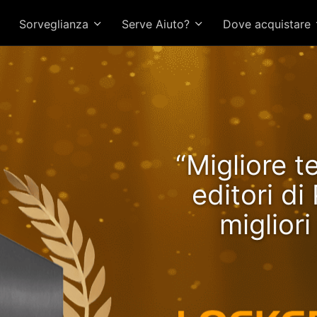
Sorveglianza
Serve Aiuto?
Dove acquistare
Lockerstor 24R Pro Gen2 o
“Migliore t
tazioni in crescita con R
editori d
miglior
CPU più vel
veloce