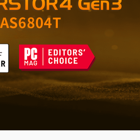
di grande valore –
e affidabile per casa e
 del futuro