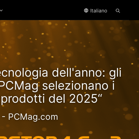
Italiano
ffre
ecnologia dell'anno: gli
yzen!
i PCMag selezionano i
i prodotti del 2025“
oce - Esperienza più
- PCMag.com