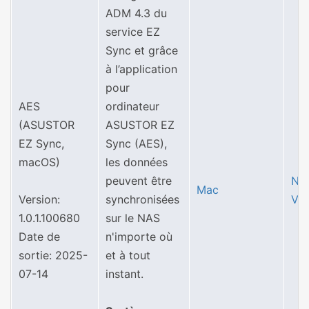
ADM 4.3 du
service EZ
Sync et grâce
à l’application
pour
AES
ordinateur
(ASUSTOR
ASUSTOR EZ
EZ Sync,
Sync (AES),
macOS)
les données
peuvent être
Not
Mac
Version:
synchronisées
Ver
1.0.1.100680
sur le NAS
Date de
n'importe où
sortie: 2025-
et à tout
07-14
instant.