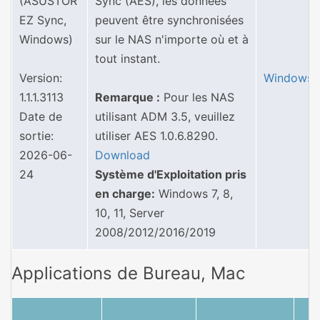
(ASUSTOR
Sync (AES), les données
EZ Sync,
peuvent être synchronisées
Windows)
sur le NAS n'importe où et à
tout instant.
Version:
Windows
1.1.1.3113
Remarque :
Pour les NAS
Date de
utilisant ADM 3.5, veuillez
sortie:
utiliser AES 1.0.6.8290.
2026-06-
Download
24
Système d'Exploitation pris
en charge:
Windows 7, 8,
10, 11, Server
2008/2012/2016/2019
Applications de Bureau, Mac
N