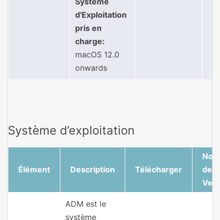
Système
d'Exploitation
pris en
charge:
macOS 12.0
onwards
Système d’exploitation
Not
Élément
Description
Télécharger
de
Vers
ADM est le
système