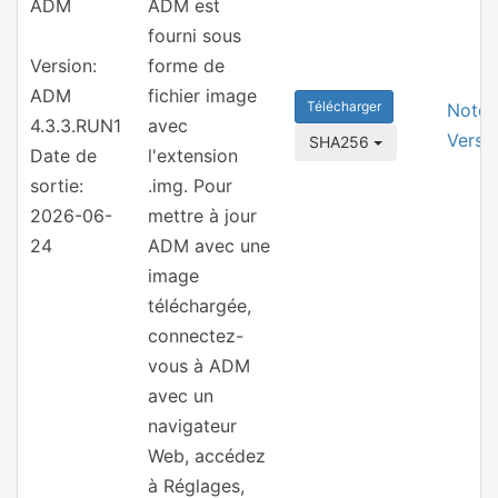
ADM
ADM est
fourni sous
Version:
forme de
ADM
fichier image
Télécharger
Notes
4.3.3.RUN1
avec
Versi
SHA256
Date de
l'extension
sortie:
.img. Pour
2026-06-
mettre à jour
24
ADM avec une
image
téléchargée,
connectez-
vous à ADM
avec un
navigateur
Web, accédez
à Réglages,