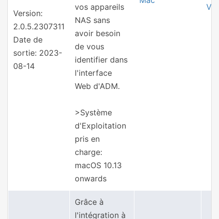
Mac
vos appareils
Ver
Version:
NAS sans
2.0.5.2307311
avoir besoin
Date de
de vous
sortie: 2023-
identifier dans
08-14
l'interface
Web d'ADM.
>Système
d'Exploitation
pris en
charge:
macOS 10.13
onwards
Grâce à
l'intégration à