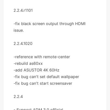
2.2.4.r1101
-fix black screen output through HDMI
issue.
2.2.4.1020
-reference with remote-center
-rebuild as60xx
-add ASUSTOR 4K 60Hz
-fix bug can't set default wallpaper
-fix bug can't start screensaver
2.2.4
- Support ADM 3.0 official