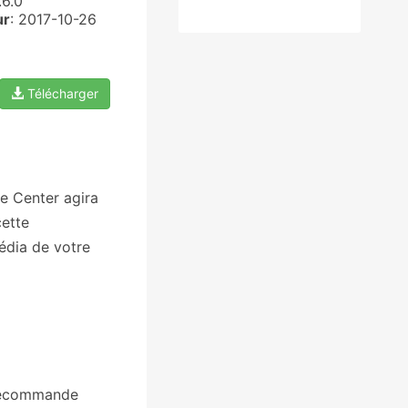
.6.0
ur
: 2017-10-26
Télécharger
e Center agira
cette
édia de votre
élécommande