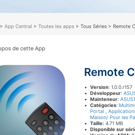
>
App Central
>
Toutes les apps
> Tous Séries
> Remote C
opos de cette App
Remote C
Version
: 1.0.0.r157
Développeur
:
ASU
Mainteneur
:
ASUS
Catégories
:
Multim
Portal
,
Application
Maison/ Pour les Par
Taille:
4.71 MB
Disponible sur sér