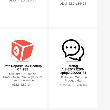
ADM: 4.3.0, x86-64
ADM: 2.1.0, x86-64
Data Deposit Box Backup
dialog
0.1.289
1.3-20171209-
apkg2.20220131
Utilitaires ,
Outils de
Productivité ,
Sauvegarde et
Utilitaires ,
Outils de
Synchronisation
Productivité
ADM: 2.1.0, arm
ADM: 4.0.0, x86-64