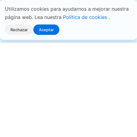
Utilizamos cookies para ayudarnos a mejorar nuestra
página web. Lea nuestra
Política de cookies
.
Rechazar
Aceptar
Acceso a archivos rápido y fácil
El Explorador de archivos integrado permite acceder a los
archivos en su NAS a través de un explorador web.
Permite transferencias de archivos mediante 'arrastrar y
soltar' y visualizar la estructura de los directorios para
que pueda organizar sus datos cómodamente. Acceder a