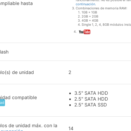
funcionamiento. No es posible el te
mpliable hasta
continuación.
Combinaciones de memoria RAM:
1GB + 1GB
2GB + 2GB
4GB + 4GB
Single 1, 2, 4, 8GB módulos insta
lash
lo(s) de unidad
2
3.5" SATA HDD
nidad compatible
2.5" SATA HDD
dad
2.5" SATA SSD
los de unidad máx. con la
14