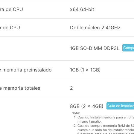
ura de CPU
x64 64-bit
a de CPU
Doble núcleo 2.41GHz
1GB SO-DIMM DDR3L
Compat
 memoria preinstalado
1GB (1 x 1GB)
e memoria totales
2
8GB (2 x 4GB)
Guía de instala
Nota:
Cuando instale memoria para ampliar
mismo tamaño.
Cuando compre memoria RAM de 8GB, 
cuenta que solo ha de instalar módu