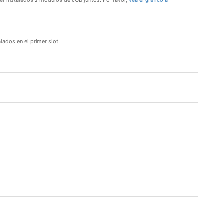
ner instalados 2 módulos de 8GB juntos. Por favor,
vea el gráfico a
lados en el primer slot.