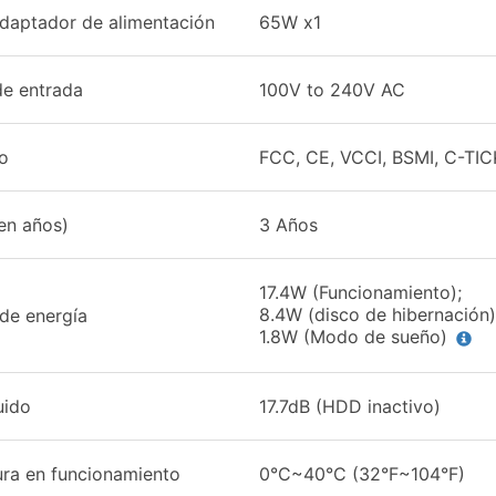
Adaptador de alimentación
65W x1
de entrada
100V to 240V AC
do
FCC, CE, VCCI, BSMI, C-TIC
en años)
3 Años
17.4W (Funcionamiento);
8.4W (disco de hibernación)
de energía
1.8W (Modo de sueño)
uido
17.7dB (HDD inactivo)
ra en funcionamiento
0°C~40°C (32°F~104°F)