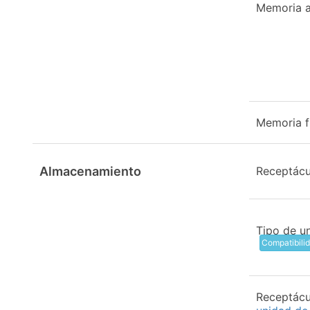
Memoria a
Memoria f
Almacenamiento
Receptácu
Tipo de u
Compatibili
Receptácu