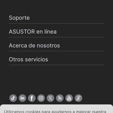
Soporte
ASUSTOR en línea
Acerca de nosotros
Otros servicios
Español
Utilizamos cookies para ayudarnos a mejorar nuestra