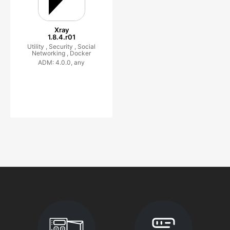
Xray
1.8.4.r01
Utility ,
Security ,
Social
Networking ,
Docker
ADM: 4.0.0, any