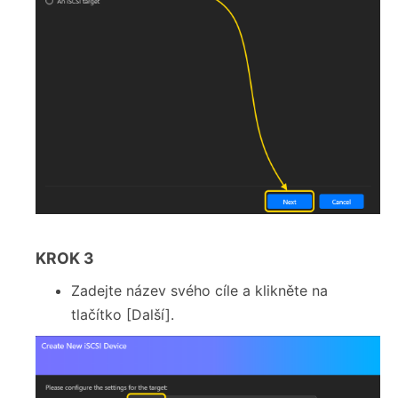
KROK 3
Zadejte název svého cíle a klikněte na
tlačítko [Další].