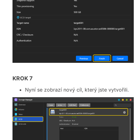
KROK 7
Nyní se zobrazí nový cíl, který jste vytvořili.