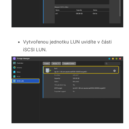
Vytvořenou jednotku LUN uvidíte v části
iSCSI LUN.