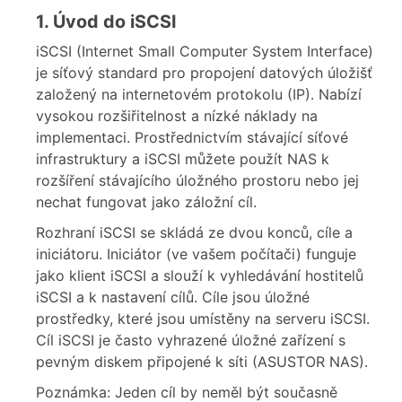
1. Úvod do iSCSI
iSCSI (Internet Small Computer System Interface)
je síťový standard pro propojení datových úložišť
založený na internetovém protokolu (IP). Nabízí
vysokou rozšiřitelnost a nízké náklady na
implementaci. Prostřednictvím stávající síťové
infrastruktury a iSCSI můžete použít NAS k
rozšíření stávajícího úložného prostoru nebo jej
nechat fungovat jako záložní cíl.
Rozhraní iSCSI se skládá ze dvou konců, cíle a
iniciátoru. Iniciátor (ve vašem počítači) funguje
jako klient iSCSI a slouží k vyhledávání hostitelů
iSCSI a k nastavení cílů. Cíle jsou úložné
prostředky, které jsou umístěny na serveru iSCSI.
Cíl iSCSI je často vyhrazené úložné zařízení s
pevným diskem připojené k síti (ASUSTOR NAS).
Poznámka: Jeden cíl by neměl být současně