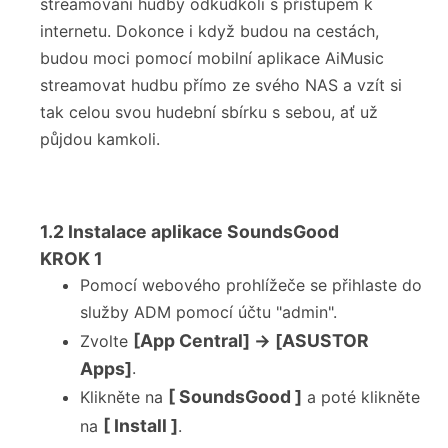
streamování hudby odkudkoli s přístupem k
internetu. Dokonce i když budou na cestách,
budou moci pomocí mobilní aplikace AiMusic
streamovat hudbu přímo ze svého NAS a vzít si
tak celou svou hudební sbírku s sebou, ať už
půjdou kamkoli.
1.2
Instalace aplikace SoundsGood
KROK
1
Pomocí webového prohlížeče se přihlaste do
služby ADM pomocí účtu "admin".
[App Central] → [ASUSTOR
Zvolte
Apps]
.
[ SoundsGood ]
Klikněte na
a poté klikněte
[ Install ]
na
.