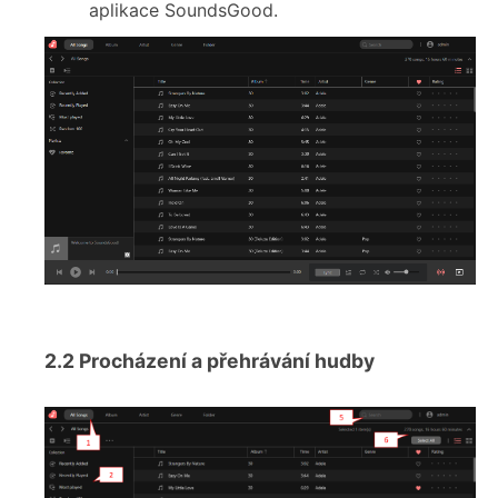
aplikace SoundsGood.
2.2
Procházení a přehrávání hudby