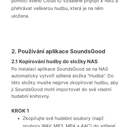
pomocí svého Cloud ID vzdáleně připojit k NAS a
přehrávat veškerou hudbu, která je na něm
uložena.
2. Používání aplikace SoundsGood
2.1
Kopírování hudby do složky NAS
Po instalaci aplikace SoundsGood se na NAS
automaticky vytvoří sdílená složka "Hudba". Do
této složky musíte nejprve zkopírovat hudbu, aby
ji SoundsGood mohl importovat do své vlastní
hudební knihovny.
KROK
1
Zkopírujte své hudební soubory (např.
soubory WAV, MP3, MP4 a AAC) do sdílené