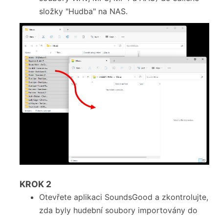
složky "Hudba" na NAS.
KROK
2
Otevřete aplikaci SoundsGood a zkontrolujte,
zda byly hudební soubory importovány do