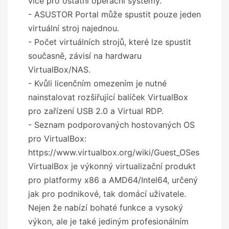
více pro ostatní operační systémy.
- ASUSTOR Portal může spustit pouze jeden
virtuální stroj najednou.
- Počet virtuálních strojů, které lze spustit
současně, závisí na hardwaru
VirtualBox/NAS.
- Kvůli licenčním omezením je nutné
nainstalovat rozšiřující balíček VirtualBox
pro zařízení USB 2.0 a Virtual RDP.
- Seznam podporovaných hostovaných OS
pro VirtualBox:
https://www.virtualbox.org/wiki/Guest_OSes
VirtualBox je výkonný virtualizační produkt
pro platformy x86 a AMD64/Intel64, určený
jak pro podnikové, tak domácí uživatele.
Nejen že nabízí bohaté funkce a vysoký
výkon, ale je také jediným profesionálním