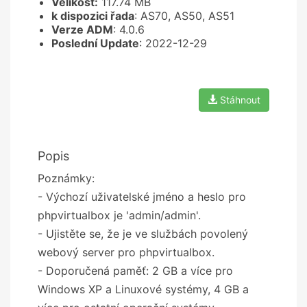
Velikost:
117.74 MB
k dispozici řada
: AS70, AS50, AS51
Verze ADM
: 4.0.6
Poslední Update
: 2022-12-29
Stáhnout
Popis
Poznámky:
- Výchozí uživatelské jméno a heslo pro
phpvirtualbox je 'admin/admin'.
- Ujistěte se, že je ve službách povolený
webový server pro phpvirtualbox.
- Doporučená paměť: 2 GB a více pro
Windows XP a Linuxové systémy, 4 GB a