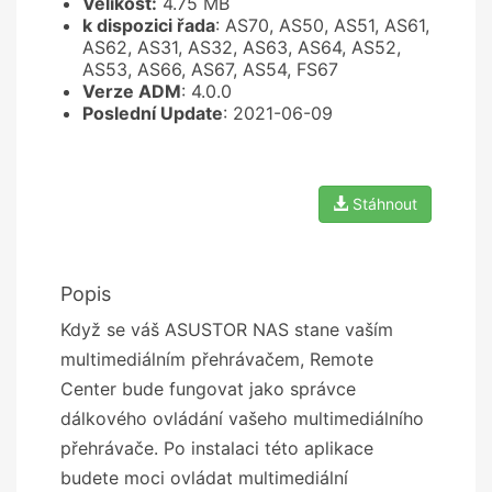
Velikost:
4.75 MB
k dispozici řada
: AS70, AS50, AS51, AS61,
AS62, AS31, AS32, AS63, AS64, AS52,
AS53, AS66, AS67, AS54, FS67
Verze ADM
: 4.0.0
Poslední Update
: 2021-06-09
Stáhnout
Popis
Když se váš ASUSTOR NAS stane vaším
multimediálním přehrávačem, Remote
Center bude fungovat jako správce
dálkového ovládání vašeho multimediálního
přehrávače. Po instalaci této aplikace
budete moci ovládat multimediální