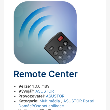
Remote Center
Verze
: 1.0.0.r189
Vývojář
:
ASUSTOR
Provozovatel
:
ASUSTOR
Kategorie
:
Multimédia
,
ASUSTOR Portal
,
Domácí/Osobní aplikace