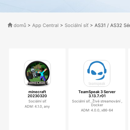
domů
>
App Central
>
Sociální síť
> AS31 / AS32 Sér
minecraft
TeamSpeak 3 Server
20230320
3.13.7.r01
Sociální síť
Sociální síť ,
Živé streamování ,
Docker
ADM: 4.1.0, any
ADM: 4.0.0, x86-64