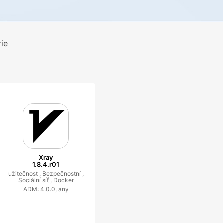
ie
Xray
1.8.4.r01
užitečnost ,
Bezpečnostní ,
Sociální síť ,
Docker
ADM: 4.0.0, any